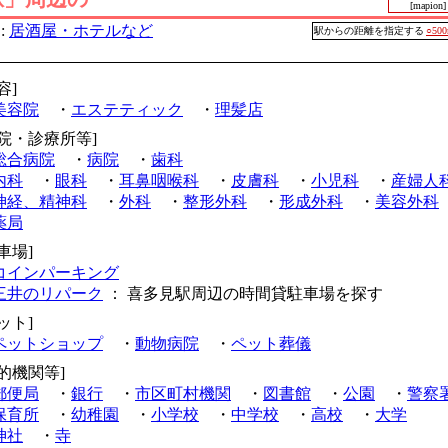
[mapion]
:
居酒屋・ホテルなど
駅からの距離を指定する
○50
容]
美容院
・
エステティック
・
理髪店
病院・診療所等]
総合病院
・
病院
・
歯科
内科
・
眼科
・
耳鼻咽喉科
・
皮膚科
・
小児科
・
産婦人
神経、精神科
・
外科
・
整形外科
・
形成外科
・
美容外科
薬局
車場]
コインパーキング
三井のリパーク
： 喜多見駅周辺の時間貸駐車場を探す
ット]
ペットショップ
・
動物病院
・
ペット葬儀
公的機関等]
郵便局
・
銀行
・
市区町村機関
・
図書館
・
公園
・
警察
保育所
・
幼稚園
・
小学校
・
中学校
・
高校
・
大学
神社
・
寺