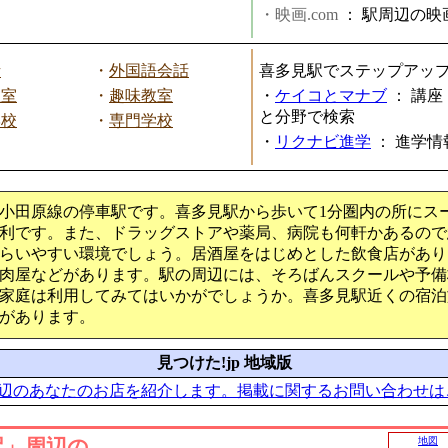
・映画.com
：
駅周辺の映
話
・
外国語会話
喜多見駅でステップアッ
教室
・
趣味教室
・
ケイコとマナブ
：
講座
と分野で検索
学校
・
専門学校
・
リクナビ進学
：
進学情
小田原線の停車駅です。喜多見駅から歩いて1分圏内の所にス
利です。また、ドラッグストアや薬局、病院も何軒かあるので
らいやすい環境でしょう。居酒屋をはじめとした飲食店があり
肉屋などがあります。駅の周辺には、そろばんスクールや予備
家庭は利用してみてはいかがでしょうか。喜多見駅近くの宿泊
があります。
見つけた!jp 地域版
辺のあなたのお店を紹介します。掲載に関するお問い合わせは
駅」周辺の
地図