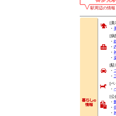
駅周辺の情報
[美
・
[
・
・
・
・
[駐
・
・
[ペ
・
[
・
・
・