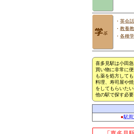
・
英会
・
教養
・
各種
喜多見駅は小田急
買い物に非常に便
も薬を処方しても
料理、寿司屋や焼
をしてもらいたい
他の駅で探す必要
●
駅周
「喜多見