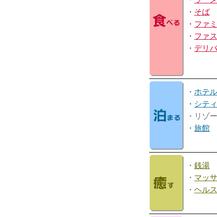
・
そば
・
ファ
・
ファ
・
デリ
・
ホテ
・
シテ
・リゾ
・
旅館
・
銭湯
・
マッ
・
ヘル