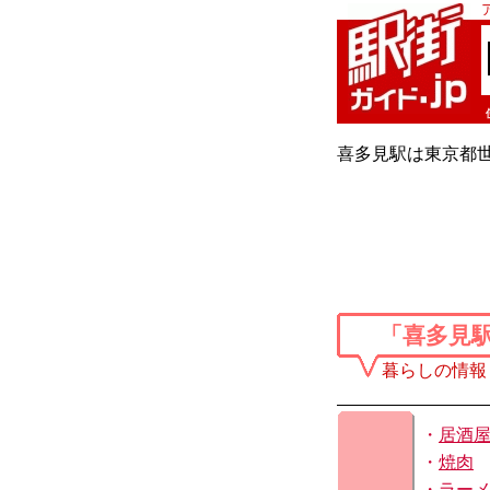
喜多見駅は東京都
「喜多見
暮らしの情報
・
居酒
・
焼肉
・
ラー