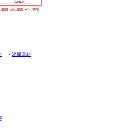
[Google]
0m以内
○2km以内
●5km以内
科
・
泌尿器科
署