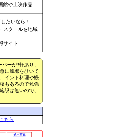
画館や上映作品
プしたいなら！
・スクールを地域
報サイト
ーパーが3軒あり、
急に風邪をひいて
、インド料理や鰻
校もあるので勉強
施設は無いので、
こちら
航空写真