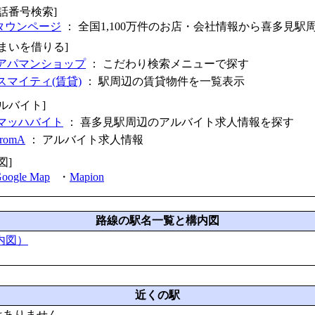
電話番号検索]
タウンページ
： 全国1,100万件のお店・会社情報から喜多見駅
住まいを借りる]
アパマンショップ
： こだわり検索メニューで探す
スマイティ(賃貸)
： 駅周辺の賃貸物件を一覧表示
アルバイト]
マッハバイト
： 喜多見駅周辺のアルバイト求人情報を探す
fromA
：
アルバイト求人情報
図]
oogle Map
・
Mapion
路線の駅名一覧と構内図
内図）
近くの駅
はありません