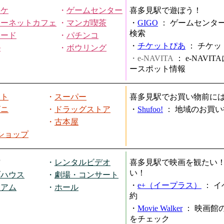
オケ
・
ゲームセンター
喜多見駅で遊ぼう！
ターネットカフェ
・
マンガ喫茶
・
GIGO
：
ゲームセンタ
検索
ヤード
・
パチンコ
・
チケットぴあ
：
チケッ
ル
・
ボウリング
・e-NAVITA
：
e-NAVI
ースポット情報
ート
・
スーパー
喜多見駅でお買い物前に
ビニ
・
ドラッグストア
・
Shufoo!
：
地域のお買い
・
古本屋
円ショップ
館
・
レンタルビデオ
喜多見駅で映画を観たい
い！
ブハウス
・
劇場・コンサート
・
e+（イープラス）
：
イ
ジアム
・
ホール
約
・
Movie Walker
：
映画館
をチェック