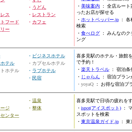
・
美味案内
：
全店ルート
・
うどん
ったお店が探せる
ミレス
・
レストラン
・
ホットペッパー.jp
：
各
ストフード
・
カフェ
検索
バリー
・
食べログ
：
みんなのク
ング
ル
・
ビジネスホテル
喜多見駅のホテル・旅館
で予約！
ィホテル
・カプセルホテル
・
楽天トラベル
：
宿泊条
ートホテル
・
ラブホテル
・
じゃらん
：
宿泊プラン
・
民宿
・yoyaQ
：
お得な宿泊プ
・
温泉
喜多見駅で日頃の疲れを
サージ
・
整体
・
ispot(アイスポット)
：
スポットを検索
スセンター
・
東京温泉ガイド.jp
：
東