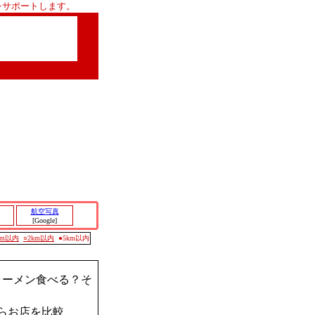
をサポートします。
航空写真
[Google]
0m以内
○2km以内
●5km以内
ラーメン食べる？そ
らお店を比較