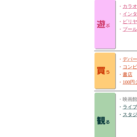
・
カラ
・
イン
・
ビリ
・
プー
・
デパ
・
コン
・
書店
・
100
・映画
・
ライ
・
スタ