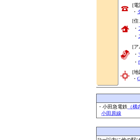
[
・
[
・
・
[
・
・
[地
・
G
・小田急電鉄
（構
小田原線
5km以内に他の駅