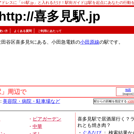
アドレスに「○○駅.jp」と入れるだけ！駅街ガイドは駅を起点にあなたの行動
http://喜多見駅.jp
｜
｜
使い方
よくある質問
ご利用にあたって
世田谷区喜多見9にある、小田急電鉄の
小田原線
の駅です。
駅」周辺で
地図
[mapion]
:
美容院・病院・駐車場など
駅からの距離を指定する
○50
屋
・
ビアガーデン
喜多見駅で居酒屋行く？
れとも焼き肉？
・
中華
・
ぐるなび
：
検索結果か
メン
・
すし